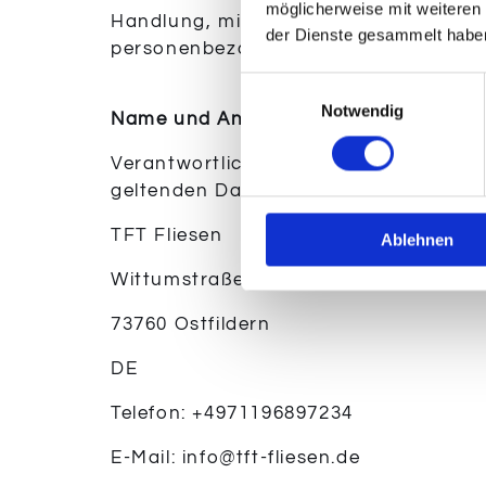
möglicherweise mit weiteren
Handlung, mit der die betroffene Pers
der Dienste gesammelt habe
personenbezogenen Daten einverstand
Einwilligungsauswahl
Notwendig
Name und Anschrift des für die Verar
Verantwortlicher im Sinne der Datens
geltenden Datenschutzgesetze und an
TFT Fliesen
Ablehnen
Wittumstraße 3
73760 Ostfildern
DE
Telefon:
+4971196897234
E-Mail: info@tft-fliesen.de