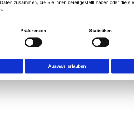
 Daten zusammen, die Sie ihnen bereitgestellt haben oder die s
on zu verstehen gibt, dass sie mit der Verarbeitun
n.
en ist.
Präferenzen
Statistiken
beitung Verantwortlichen
chutz-Grundverordnung, sonstiger in den Mitglie
derer Bestimmungen mit datenschutzrechtlichem 
Auswahl erlauben