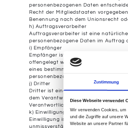
personenbezogenen Daten entscheidet.
Recht der Mitgliedstaaten vorgegeben
Benennung nach dem Unionsrecht ode
h) Auftragsverarbeiter
Auftragsverarbeiter ist eine natürlich
personenbezogene Daten im Auftrag de
i) Empfänger
Empfänger ist eine natürliche oder ju
offengelegt werden, unabhängig davon
eines bestimmten Untersuchungsauftr
personenbezogene Daten erhalten, gel
Zustimmung
j) Dritter
Dritter ist eine natürliche oder juris
dem Verantwortlichen, dem Auftragsve
Diese Webseite verwendet 
Verantwortlichen oder des Auftragsve
Wir verwenden Cookies, um I
k) Einwilligung
und die Zugriffe auf unsere 
Einwilligung ist jede von der betroffen
Website an unsere Partner fü
unmissverständlich abgegebene Willen