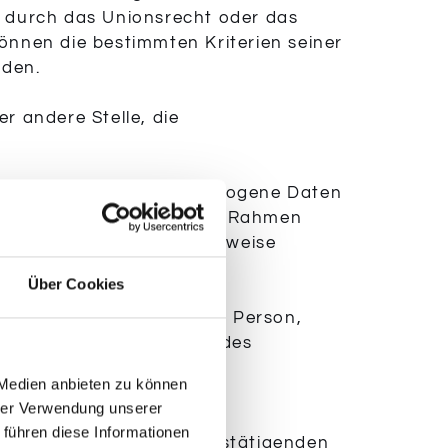
g durch das Unionsrecht oder das
önnen die bestimmten Kriterien seiner
rden.
er andere Stelle, die
re Stelle, der personenbezogene Daten
er nicht. Behörden, die im Rahmen
itgliedstaaten möglicherweise
Über Cookies
elle außer der betroffenen Person,
ttelbaren Verantwortung des
ten zu verarbeiten.
 Medien anbieten zu können
hrer Verwendung unserer
formierter Weise und
 führen diese Informationen
sonstigen eindeutigen bestätigenden