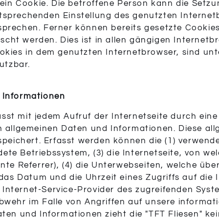
 ein Cookie. Die betroffene Person kann die Setz
 entsprechenden Einstellung des genutzten Interne
prechen. Ferner können bereits gesetzte Cookies 
ht werden. Dies ist in allen gängigen Internetbr
okies in dem genutzten Internetbrowser, sind un
utzbar.
 Informationen
fasst mit jedem Aufruf der Internetseite durch ein
n allgemeinen Daten und Informationen. Diese al
speichert. Erfasst werden können die (1) verwend
e Betriebssystem, (3) die Internetseite, von we
nte Referrer), (4) die Unterwebseiten, welche übe
das Datum und die Uhrzeit eines Zugriffs auf die In
er Internet-Service-Provider des zugreifenden Sys
bwehr im Falle von Angriffen auf unsere informa
ten und Informationen zieht die "TFT Fliesen" ke