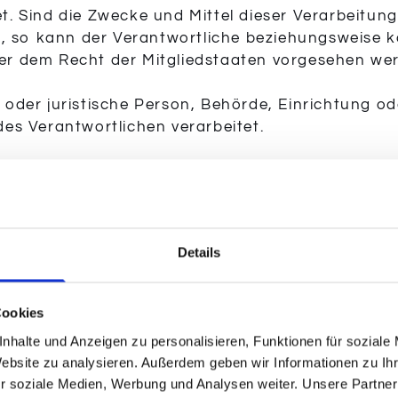
 Sind die Zwecke und Mittel dieser Verarbeitun
, so kann der Verantwortliche beziehungsweise k
r dem Recht der Mitgliedstaaten vorgesehen we
e oder juristische Person, Behörde, Einrichtung od
s Verantwortlichen verarbeitet.
ristische Person, Behörde, Einrichtung oder ande
, ob es sich bei ihr um einen Dritten handelt od
ags nach dem Unionsrecht oder dem Recht der M
ten jedoch nicht als Empfänger.
Details
tische Person, Behörde, Einrichtung oder andere St
rarbeiter und den Personen, die unter der unmi
Cookies
rarbeiters befugt sind, die personenbezogenen Da
nhalte und Anzeigen zu personalisieren, Funktionen für soziale
Website zu analysieren. Außerdem geben wir Informationen zu I
en Person freiwillig für den bestimmten Fall in in
r soziale Medien, Werbung und Analysen weiter. Unsere Partner
sbekundung in Form einer Erklärung oder einer 